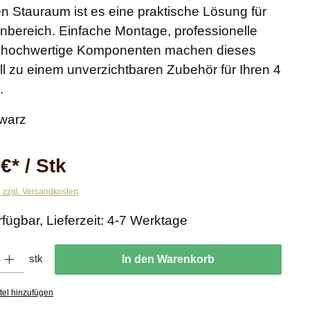
en Stauraum ist es eine praktische Lösung für
nbereich. Einfache Montage, professionelle
 hochwertige Komponenten machen dieses
ll zu einem unverzichtbaren Zubehör für Ihren 4
.
warz
€* / Stk
. zzgl. Versandkosten
rfügbar, Lieferzeit: 4-7 Werktage
ib den gewünschten Wert ein oder benutze die Schaltflächen um die Anzahl zu er
stk
In den Warenkorb
tel hinzufügen