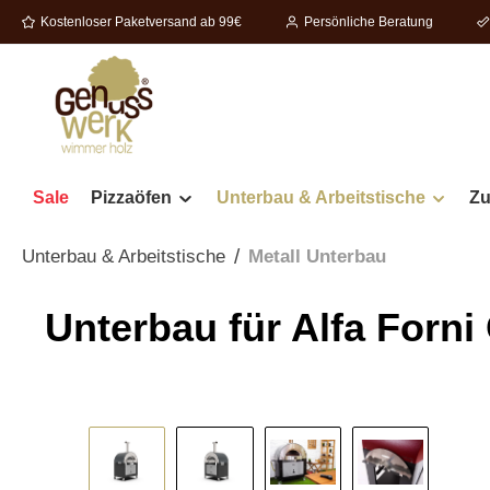
Kostenloser Paketversand ab 99€
Persönliche Beratung
springen
Zur Hauptnavigation springen
Sale
Pizzaöfen
Unterbau & Arbeitstische
Zu
/
Unterbau & Arbeitstische
Metall Unterbau
Unterbau für Alfa Forn
Bildergalerie überspringen