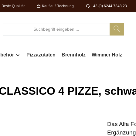
Beste Qualität
Kauf auf Rechnung
+43 (0) 6244 7348 23
behör
Pizzazutaten
Brennholz
Wimmer Holz
i CLASSICO 4 PIZZE, schw
Das Alfa Fo
Ergänzung f